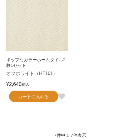
ポップなカラーホームタイル2
枚1セット
オフホワイト（HT101）
¥
2,640
税込
カートに入れる
7
件中
1
-
7
件表示