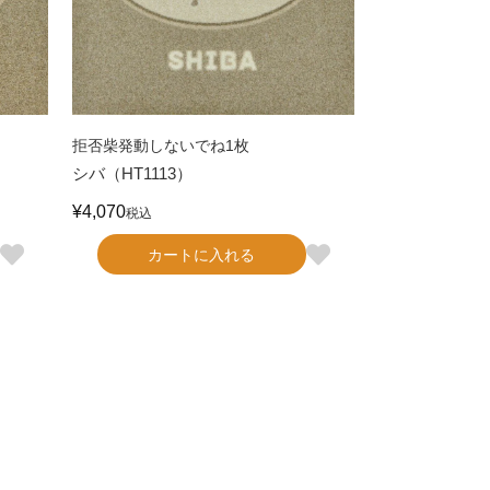
拒否柴発動しないでね1枚
シバ（HT1113）
¥
4,070
税込
カートに入れる