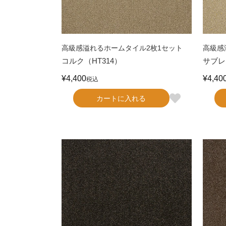
高級感溢れるホームタイル2枚1セット
高級感
コルク（HT314）
サブレ
¥
4,400
¥
4,40
税込
カートに入れる