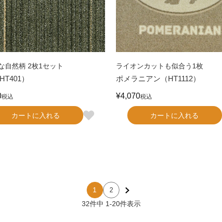
な自然柄 2枚1セット
ライオンカットも似合う1枚
HT401）
ポメラニアン（HT1112）
0
¥
4,070
税込
税込
カートに入れる
カートに入れる
1
2
32
件中
1
-
20
件表示