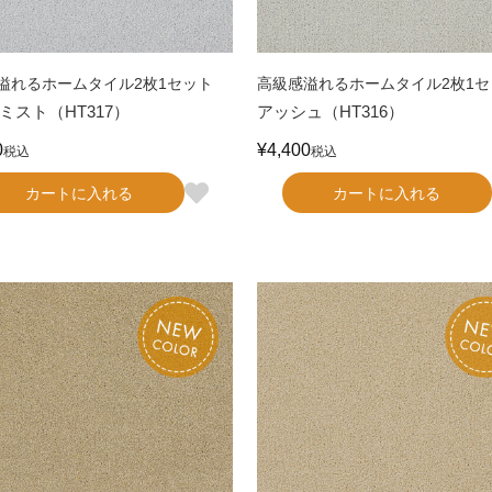
溢れるホームタイル2枚1セット
高級感溢れるホームタイル2枚1セ
ミスト（HT317）
アッシュ（HT316）
0
¥
4,400
税込
税込
カートに入れる
カートに入れる