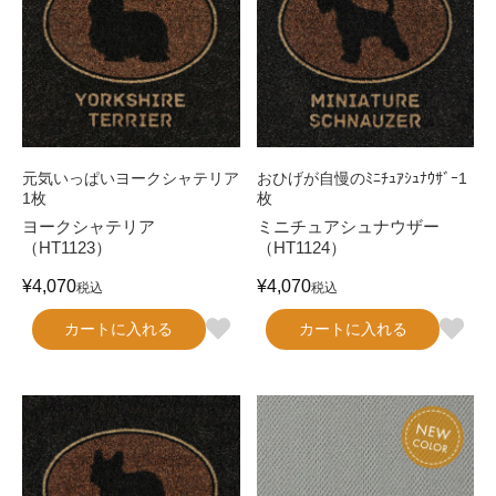
元気いっぱいヨークシャテリア
おひげが自慢のﾐﾆﾁｭｱｼｭﾅｳｻﾞｰ1
1枚
枚
ヨークシャテリア
ミニチュアシュナウザー
（HT1123）
（HT1124）
¥
4,070
¥
4,070
税込
税込
カートに入れる
カートに入れる