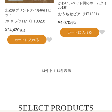
かわいいペット柄のホームタイ
ル1枚
北欧柄プリントタイル6枚1セ
おうちセピア（HT1221）
ット
ﾌﾘｰﾘｰﾗｲﾝｺｺｱ（HT3023）
¥
4,070
税込
¥
24,420
税込
カートに入れる
カートに入れる
14
件中
1
-
14
件表示
SELECT PRODUCTS