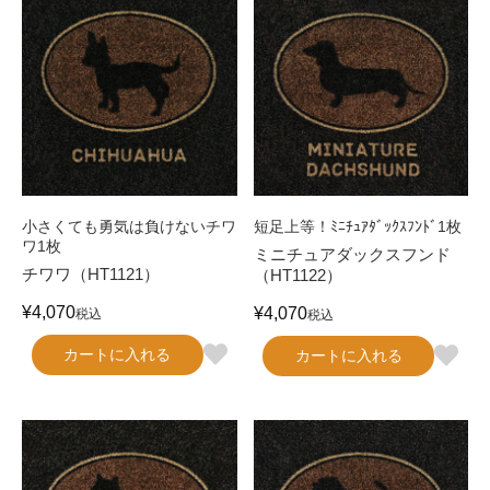
小さくても勇気は負けないチワ
短足上等！ﾐﾆﾁｭｱﾀﾞｯｸｽﾌﾝﾄﾞ1枚
ワ1枚
ミニチュアダックスフンド
チワワ（HT1121）
（HT1122）
¥
4,070
¥
4,070
税込
税込
カートに入れる
カートに入れる