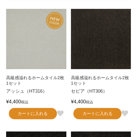
高級感溢れるホームタイル2枚
高級感溢れるホームタイル2枚
1セット
1セット
アッシュ（HT316）
セピア（HT306）
¥
4,400
¥
4,400
税込
税込
カートに入れる
カートに入れる