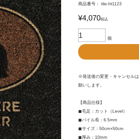
商品番号
tile-ht1123
¥
4,070
税込
※発送後の変更・キャンセルは
願いします。
【商品仕様】
◼︎毛足：カット（Level）
◼︎パイル長：6.5mm
◼︎サイズ：50cm×50cm
◼︎厚み：10mm