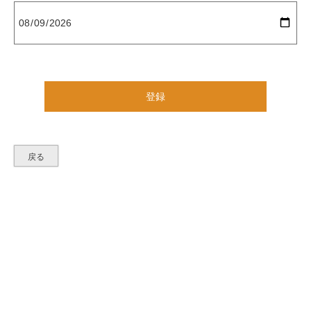
(
必
須
)
登録
戻る